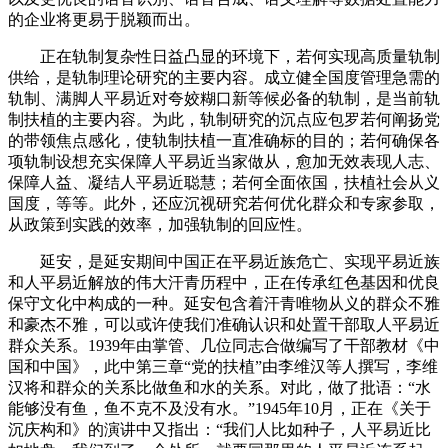
的企业将更易于脱颖而出。
正在轨制复杂性日益凸显的环境下，若何实现高质量轨制
供给，是轨制理论研究的主要内容。成立健全国度管理急需的
轨制、满脚人平易近对夸姣糊口新等候必备的轨制，是当前轨
制扶植的主要内容。为此，轨制研究的沉点应包罗若何阐扬党
的带领焦点感化，使轨制扶植一直准确标的目的；若何确保各
项轨制设想充实保障人平易近当家做从，愈加无效表现人志、
保障人益、凝结人平易近聪慧；若何全面依国，扶植社会从义
国度，等等。此外，还应沉视研究若何优化群众和专家参取，
从政策到实践的效率，加强轨制的回应性。
延安，是延安期间中国正在平易近族危亡、实现平易近族
和人平易近解放的伟大汗青历程中，正在传承红色基因和优良
保守文化中构成的一种。延安包含着汗青唯物从义的群众不雅
和豪杰不雅，可以或许使我们准确认识和处置干部取人平易近
群众关系。1939年由掌管、几位同志合做编写了干部教材《中
国和中国》，此中第三章“党的扶植”由李维汉等人撰写，李维
汉将和群众的关系比做鱼和水的关系。对此，做了批语：“水
能够没有鱼，鱼不克不及没有水。”1945年10月，正在《关于
沉庆构和》的演讲中又指出：“我们人比如种子，人平易近比